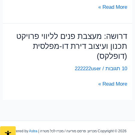
מחפשת
Read More »
מעצבת
פנים
דרושה: מעצבת פנים לליווי פרויקט
תכנון ועיצוב דירת דו-מפלסית
(דופלקס)
10 תגובות
/
222222user
דרושה:
Read More »
מעצבת
פנים
לליווי
פרויקט
תכנון
Copyright © 2026 מכרזון: פרסם מודעה / מכרז לכל מטרה | Powered by
Astra
ועיצוב